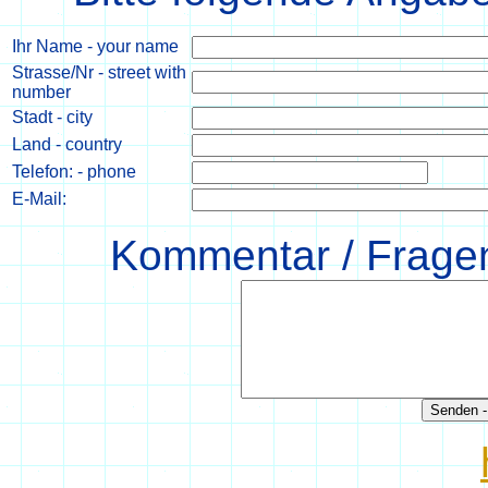
Ihr Name - your name
Strasse/Nr - street with
number
Stadt - city
Land - country
Telefon: - phone
E-Mail:
Kommentar / Fragen