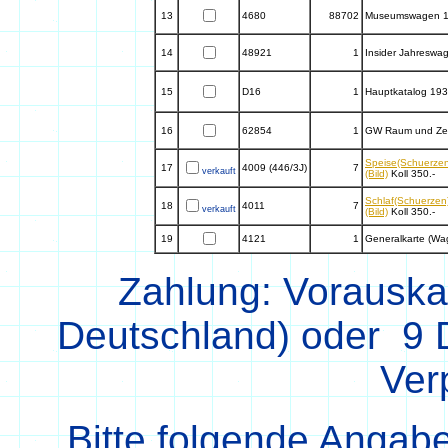
13
4680
88702
Museumswagen 
14
48921
1
Insider Jahreswa
15
D16
1
Hauptkatalog 19
16
62854
1
GW Raum und Zei
Speise(Schuerze
17
4009 (446/3J)
7
verkauft
(Bild)
Koll 350.-
Schlaf(Schuerzen
18
4011
7
verkauft
(Bild)
Koll 350.-
19
4121
1
Generalkarte (Wa
Zahlung: Vorauska
Deutschland) oder 9
Ver
Bitte folgende Angabe