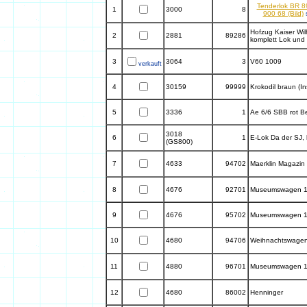
Tenderlok BR 89
1
3000
8
900 68 (Bild)
s
Hofzug Kaiser Wil
2
2881
89286
komplett Lok un
3
3064
3
V60 1009
verkauft
4
30159
99999
Krokodil braun (In
5
3336
1
Ae 6/6 SBB rot B
3018
6
1
E-Lok Da der SJ,
(GS800)
7
4633
94702
Maerklin Magazin
8
4676
92701
Museumswagen 
9
4676
95702
Museumswagen 
10
4680
94706
Weihnachtswage
11
4880
96701
Museumswagen 
12
4680
86002
Henninger